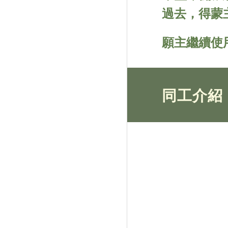
過去，得蒙
願主繼續使
同工介紹