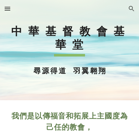
Skip to main content
Skip to navigation
中 華 基 督 教 會 基
華 堂
尋 源 得 道 羽 翼 翱 翔
我們是以傳福音和拓展上主國度為
己任的教會，